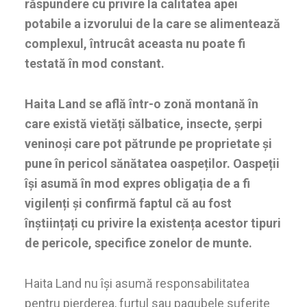
răspundere cu privire la calitatea apei
potabile a izvorului de la care se alimentează
complexul, întrucât aceasta nu poate fi
testată în mod constant.
Haita Land se află într-o zonă montană în
care există vietăți sălbatice, insecte, șerpi
veninoși care pot pătrunde pe proprietate și
pune în pericol sănătatea oaspeților. Oaspeții
își asumă în mod expres obligația de a fi
vigilenți și confirmă faptul că au fost
înștiințați cu privire la existența acestor tipuri
de pericole, specifice zonelor de munte.
Haita Land nu își asumă responsabilitatea
pentru pierderea, furtul sau pagubele suferite