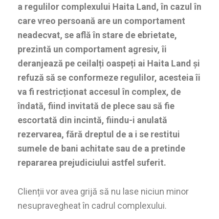
a regulilor complexului Haita Land, în cazul în
care vreo persoană are un comportament
neadecvat, se află în stare de ebrietate,
prezintă un comportament agresiv, îi
deranjează pe ceilalți oaspeți ai Haita Land și
refuză să se conformeze regulilor, acesteia îi
va fi restricționat accesul în complex, de
îndată, fiind invitată de plece sau să fie
escortată din incintă, fiindu-i anulată
rezervarea, fără dreptul de a i se restitui
sumele de bani achitate sau de a pretinde
repararea prejudiciului astfel suferit.
Clienții vor avea grijă să nu lase niciun minor
nesupravegheat în cadrul complexului.